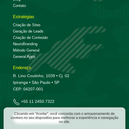
Contato
Estratégias
Criação de Sites
Geração de Leads
Criação de Conteúdo
NeuroBranding
Método General
General Apps
Endereço
R. Lino Coutinho, 1039 • Cj. 02
Ipiranga • São Paulo • SP
CEP: 04207-001
+55 11 2450.7322
Clicando em "Aceitar", você concorda com o armazenamento de
Entre em contato
cookies no seu dispositivo para melhorar a experiência e navegação
no site.