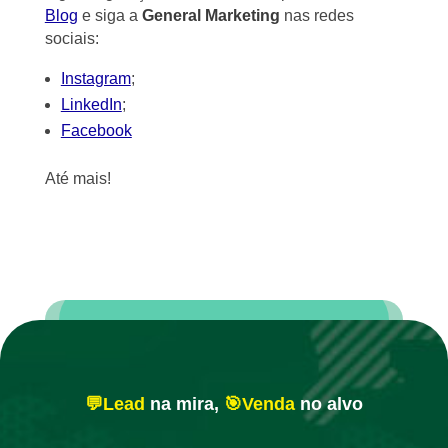
Blog
e siga a
General Marketing
nas redes
sociais:
Instagram
;
LinkedIn
;
Facebook
Até mais!
💬Lead
na mira,
🎯Venda
no alvo