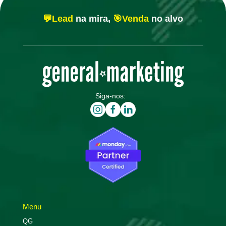
💬Lead
na mira,
🎯Venda
no alvo
Siga-nos:
Menu
QG