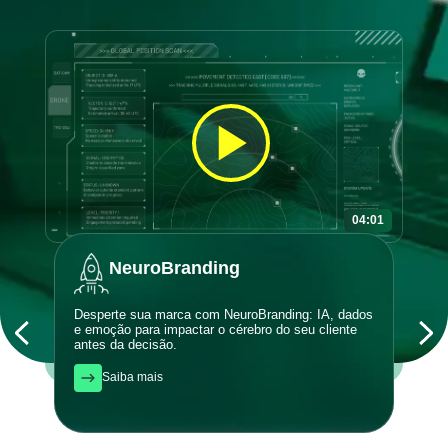
04:01
NeuroBranding
Desperte sua marca com NeuroBranding: IA, dados
Atrai
e emoção para impactar o cérebro do seu cliente
orgân
antes da decisão.
com q
Saiba mais