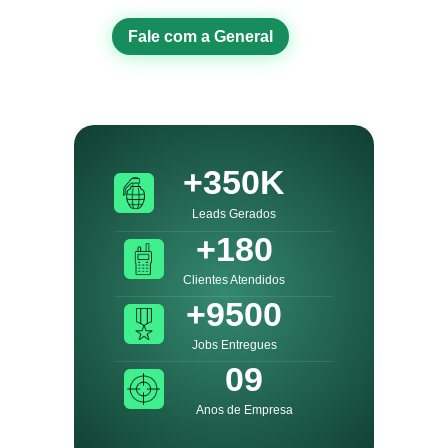
Fale com a General
+350K
Leads Gerados
+180
Clientes Atendidos
+9500
Jobs Entregues
09
Anos de Empresa