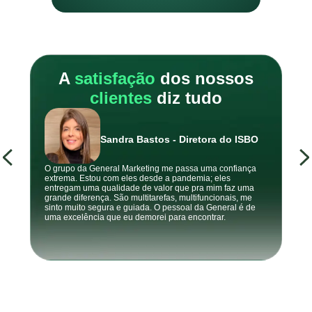
A
satisfação
dos nossos
clientes
diz tudo
Sandra Bastos - Diretora do ISBO
O grupo da General Marketing me passa uma confiança
A General n
extrema. Estou com eles desde a pandemia; eles
nossos pro
entregam uma qualidade de valor que pra mim faz uma
como pouco
grande diferença. São multitarefas, multifuncionais, me
exige. A eq
sinto muito segura e guiada. O pessoal da General é de
suspendemo
uma excelência que eu demorei para encontrar.
gerando lea
visão e ent