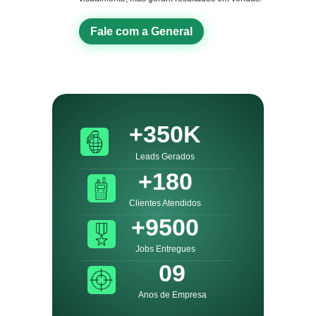
Fale com a General
+350K
Leads Gerados
+180
Clientes Atendidos
+9500
Jobs Entregues
09
Anos de Empresa