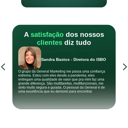
A
satisfação
dos nossos
clientes
diz tudo
Sandra Bastos - Diretora do ISBO
O grupo da General Marketing me passa uma confiança
A General n
extrema. Estou com eles desde a pandemia; eles
nossos pro
entregam uma qualidade de valor que pra mim faz uma
como pouco
grande diferença. São multitarefas, multifuncionais, me
exige. A eq
sinto muito segura e guiada. O pessoal da General é de
suspendemo
uma excelência que eu demorei para encontrar.
gerando lea
visão e ent