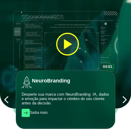
04:01
NeuroBranding
Desperte sua marca com NeuroBranding: IA, dados
Atrai
e emoção para impactar o cérebro do seu cliente
orgân
antes da decisão.
com q
Saiba mais