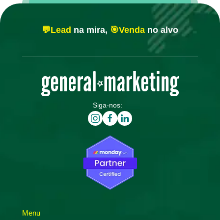
💬Lead
na mira,
🎯Venda
no alvo
Siga-nos:
Menu