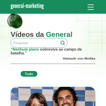
Vídeos da
General
“Nenhum plano
sobrevive ao campo de
batalha.”
Helmuth von Moltke
Portfolio
Depoimentos
Conteúdo
Tudo