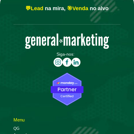
💬Lead
na mira,
🎯Venda
no alvo
Siga-nos:
Menu
QG