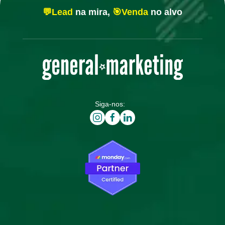
💬Lead
na mira,
🎯Venda
no alvo
Siga-nos: