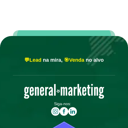
💬Lead
na mira,
🎯Venda
no alvo
Siga-nos: