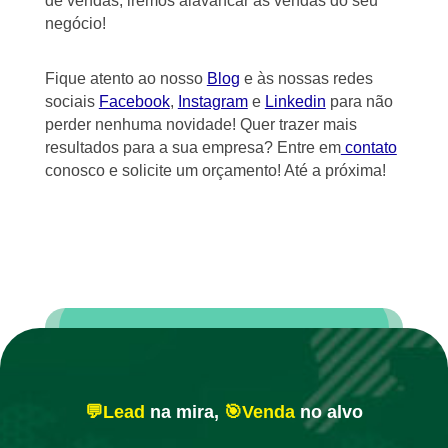
de vendas, iremos alavancar as vendas do seu
negócio!
Fique atento ao nosso
Blog
e às nossas redes
sociais
Facebook
,
Instagram
e
Linkedin
para não
perder nenhuma novidade! Quer trazer mais
resultados para a sua empresa? Entre em
contato
conosco e solicite um orçamento! Até a próxima!
💬Lead
na mira,
🎯Venda
no alvo