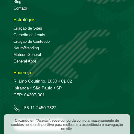
Blog
Contato
Estratégias
Criação de Sites
Geração de Leads
Criação de Conteúdo
NeuroBranding
Método General
General Apps
Endereço
R. Lino Coutinho, 1039 • Cj. 02
Ipiranga • São Paulo • SP
CEP: 04207-001
+55 11 2450.7322
Clicando em "Aceitar", você concorda com o armazenamento de
Entre em contato
cookies no seu dispositivo para melhorar a experiência e navegação
no site.