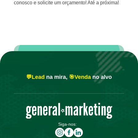
conosco e solicite um orçamento! Até a próxima!
💬Lead
na mira,
🎯Venda
no alvo
Siga-nos: