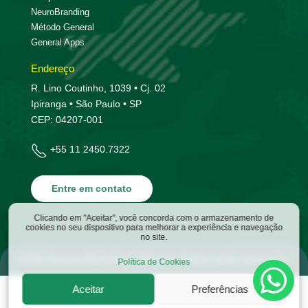
NeuroBranding
Método General
General Apps
Endereço
R. Lino Coutinho, 1039 • Cj. 02
Ipiranga • São Paulo • SP
CEP: 04207-001
+55 11 2450.7322
Entre em contato
Clicando em "Aceitar", você concorda com o armazenamento de
cookies no seu dispositivo para melhorar a experiência e navegação
no site.
©
2026
General Marketing | Todos os direitos estão reservados.
Política de Cookies
Aceitar
Preferências