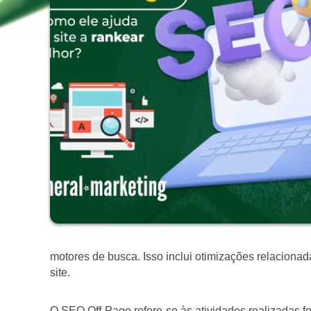
motores de busca. Isso inclui otimizações relacionad
site.
O SEO Off-Page refere-se às atividades realizadas fo