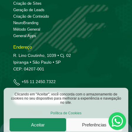
Criação de Sites
Geração de Leads
Criação de Conteúdo
NeuroBranding
Método General
General Apps
Endereço
R. Lino Coutinho, 1039 • Cj. 02
Ipiranga • São Paulo • SP
CEP: 04207-001
+55 11 2450.7322
Clicando em "Aceitar", você concorda com o armazenamento de
Entre em contato
cookies no seu dispositivo para melhorar a experiência e navegação
no site.
Política de Cookies
Aceitar
Preferências
©
2026
General Marketing | Todos os direitos estão reservados.