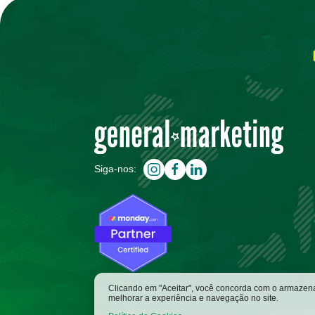
Siga-nos:
Clicando em "Aceitar", você concorda com o armazena
melhorar a experiência e navegação no site.