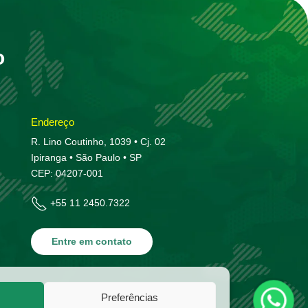
o
Endereço
R. Lino Coutinho, 1039 • Cj. 02
Ipiranga • São Paulo • SP
CEP: 04207-001
+55 11 2450.7322
Entre em contato
Preferências