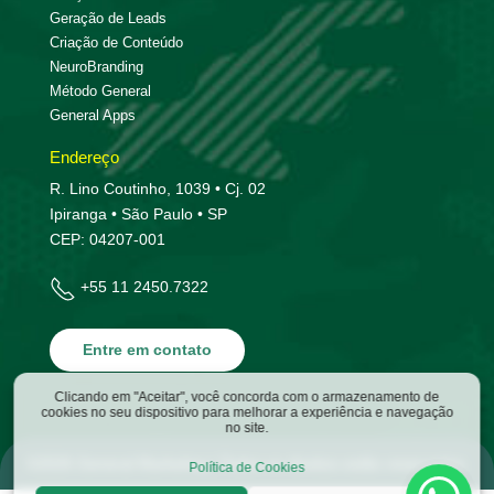
Geração de Leads
Criação de Conteúdo
NeuroBranding
Método General
General Apps
Endereço
R. Lino Coutinho, 1039 • Cj. 02
Ipiranga • São Paulo • SP
CEP: 04207-001
+55 11 2450.7322
Entre em contato
Clicando em "Aceitar", você concorda com o armazenamento de
cookies no seu dispositivo para melhorar a experiência e navegação
no site.
©
2026
General Marketing | Todos os direitos estão reservados.
Política de Cookies