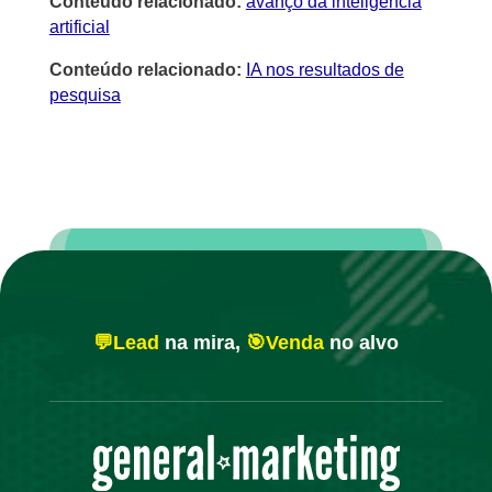
Conteúdo relacionado:
avanço da inteligência
artificial
Conteúdo relacionado:
IA nos resultados de
pesquisa
💬Lead
na mira,
🎯Venda
no alvo