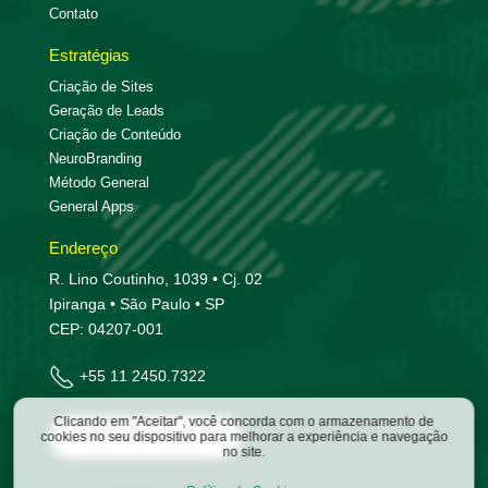
Contato
Estratégias
Criação de Sites
Geração de Leads
Criação de Conteúdo
NeuroBranding
Método General
General Apps
Endereço
R. Lino Coutinho, 1039 • Cj. 02
Ipiranga • São Paulo • SP
CEP: 04207-001
+55 11 2450.7322
Clicando em "Aceitar", você concorda com o armazenamento de
Entre em contato
cookies no seu dispositivo para melhorar a experiência e navegação
no site.