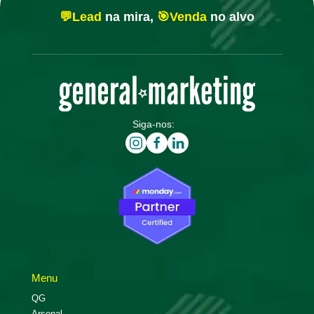
💬Lead
na mira,
🎯Venda
no alvo
Siga-nos:
Menu
QG
Arsenal