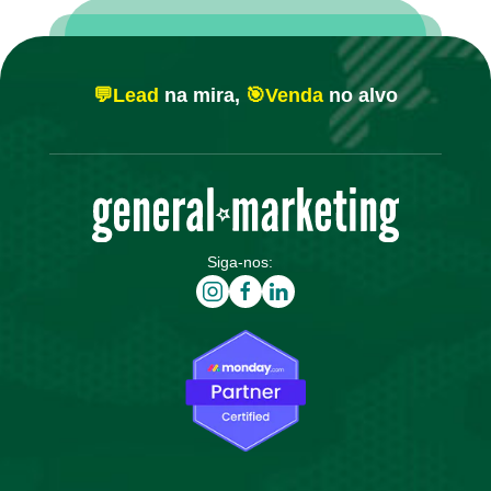
💬Lead
na mira,
🎯Venda
no alvo
Siga-nos: