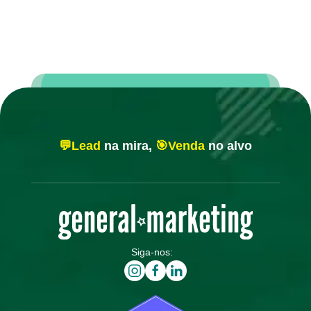
💬Lead
na mira,
🎯Venda
no alvo
Siga-nos: