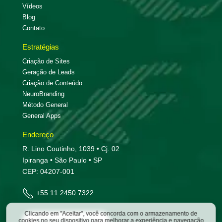
Vídeos
Blog
Contato
Estratégias
Criação de Sites
Geração de Leads
Criação de Conteúdo
NeuroBranding
Método General
General Apps
Endereço
R. Lino Coutinho, 1039 • Cj. 02
Ipiranga • São Paulo • SP
CEP: 04207-001
+55 11 2450.7322
Clicando em "Aceitar", você concorda com o armazenamento de
Entre em contato
cookies no seu dispositivo para melhorar a experiência e navegação